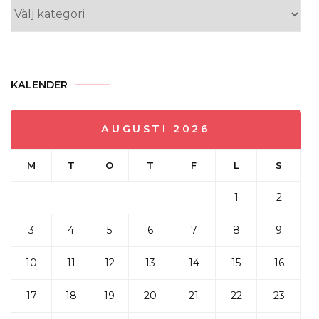
Kategorier
KALENDER
AUGUSTI 2026
M
T
O
T
F
L
S
1
2
3
4
5
6
7
8
9
10
11
12
13
14
15
16
17
18
19
20
21
22
23