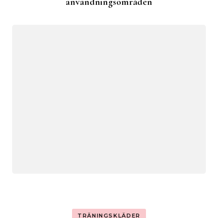
användningsområden
TRÄNINGSKLÄDER