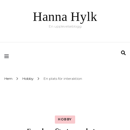
Hanna Hylk
En upplevelseblogg
Hem
Hobby
En plats för interaktion
HOBBY