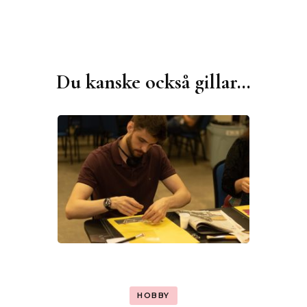
Du kanske också gillar…
Inläggsnavigering
HOBBY